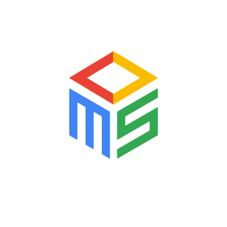
15/2022/NĐ-CP
LỄ CÔNG BỐ HỆ THỐNG HĐĐT
TOÀN QUỐC: THÀNH CÔNG ĐẾN TỪ
SỰ TÍCH CỰC PHỐI HỢP CỦA
NGƯỜI NỘP THUẾ
ĐƯỜNG DÂY NÓNG HỖ TRỢ HÓA
ĐƠN ĐIỆN TỬ TRÊN ĐỊA BÀN TỈNH
HẢI DƯƠNG
TỔNG CỤC THUẾ THÔNG BÁO
NÂNG CẤP ỨNG DỤNG HỖ TRỢ KÊ
KHAI (HTKK) PHIÊN BẢN 4.8.0
Tổng cục thuế thông báo về việc tạm
dừng hệ thống Hóa đơn điện tử từ
00h00 đến 06h00 ngày 17/4/2022