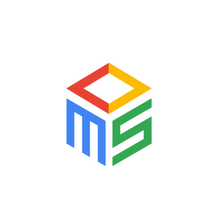
dừng hệ thống Hóa đơn điện tử từ
00h00 đến 06h00 ngày 17/4/2022
Cục Thuế Quảng Bình: Dấu ấn sau 10
ngày triển khai hóa đơn điện tử NĐ123
Cục thuế tỉnh Kiên giang mời Người
nộp thuế tập huấn triển khai áp dụng
hóa đơn điện tử cho Người nộp thuế
năm 2022
Cục thuế tỉnh Hải Dương phối hợp với
các Tổ chức cung cấp giải pháp hóa
đơn điện tử triển khai hóa đơn điện tử
theo quy định tại Thông tư số
78/2021/TT-BTC
Tổng cục Thuế hướng dẫn triển khai